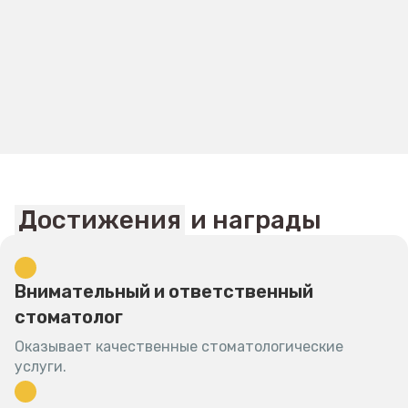
Восстановление
кости или десны
Синус лифтинг
Осложнения
Отторжение
импланта
Достижения
и награды
Внимательный и ответственный
стоматолог
Оказывает качественные стоматологические
услуги.