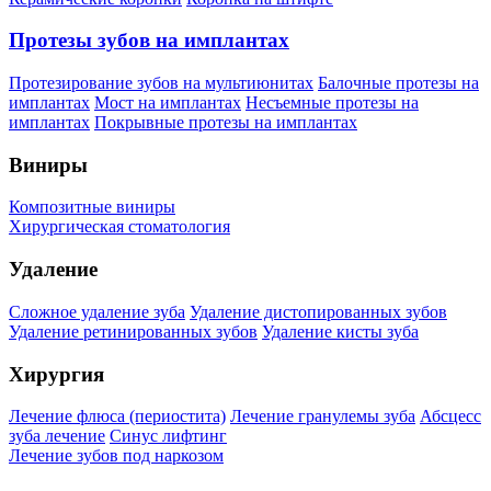
Протезы зубов на имплантах
Протезирование зубов на мультиюнитах
Балочные протезы на
имплантах
Мост на имплантах
Несъемные протезы на
имплантах
Покрывные протезы на имплантах
Виниры
Композитные виниры
Хирургическая стоматология
Удаление
Сложное удаление зуба
Удаление дистопированных зубов
Удаление ретинированных зубов
Удаление кисты зуба
Хирургия
Лечение флюса (периостита)
Лечение гранулемы зуба
Абсцесс
зуба лечение
Синус лифтинг
Лечение зубов под наркозом