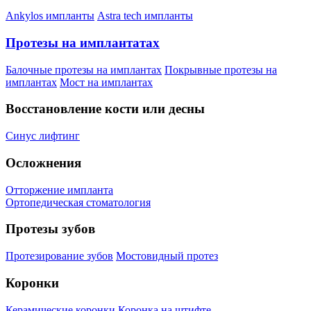
Ankylos импланты
Astra tech импланты
Протезы на имплантатах
Балочные протезы на имплантах
Покрывные протезы на
имплантах
Мост на имплантах
Восстановление кости или десны
Синус лифтинг
Осложнения
Отторжение импланта
Ортопедическая стоматология
Протезы зубов
Протезирование зубов
Мостовидный протез
Коронки
Керамические коронки
Коронка на штифте