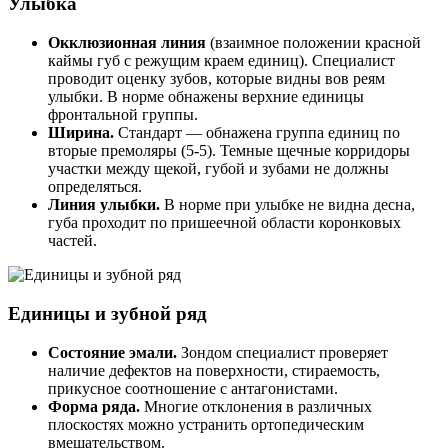
Улыбка
Окклюзионная линия
(взаимное положении красной
каймы губ с режущим краем единиц). Специалист
проводит оценку зубов, которые видны вов реям
улыбки. В норме обнажены верхние единицы
фронтальной группы.
Ширина.
Стандарт — обнажена группа единиц по
вторые премоляры (5-5). Темные щечные корридоры
участки между щекой, губой и зубами не должны
определяться.
Линия улыбки.
В норме при улыбке не видна десна,
губа проходит по пришеечной области коронковых
частей.
Единицы и зубной ряд
Состояние эмали.
Зондом специалист проверяет
наличие дефектов на поверхности, стираемость,
прикусное соотношение с антагонистами.
Форма ряда.
Многие отклонения в различных
плоскостях можно устранить ортопедическим
вмешательством.