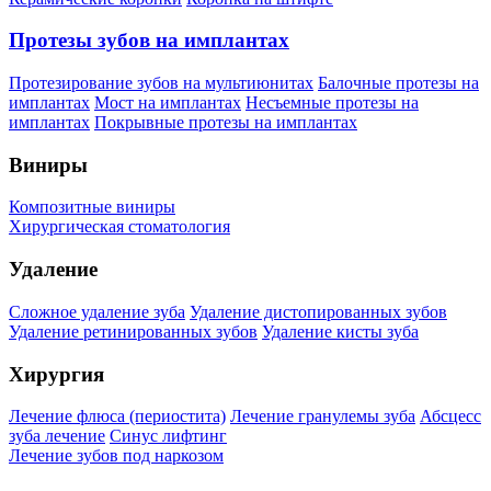
Протезы зубов на имплантах
Протезирование зубов на мультиюнитах
Балочные протезы на
имплантах
Мост на имплантах
Несъемные протезы на
имплантах
Покрывные протезы на имплантах
Виниры
Композитные виниры
Хирургическая стоматология
Удаление
Сложное удаление зуба
Удаление дистопированных зубов
Удаление ретинированных зубов
Удаление кисты зуба
Хирургия
Лечение флюса (периостита)
Лечение гранулемы зуба
Абсцесс
зуба лечение
Синус лифтинг
Лечение зубов под наркозом