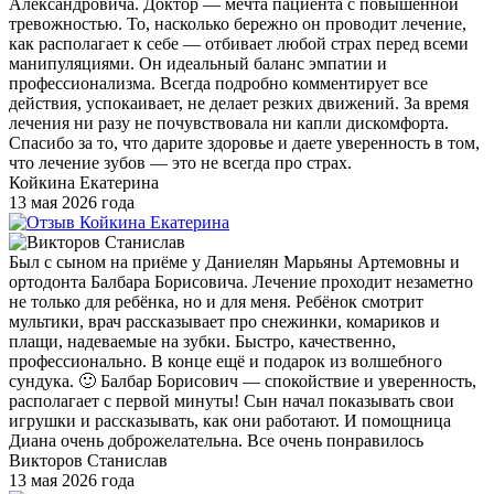
Александровича. Доктор — мечта пациента с повышенной
тревожностью. То, насколько бережно он проводит лечение,
как располагает к себе — отбивает любой страх перед всеми
манипуляциями. Он идеальный баланс эмпатии и
профессионализма. Всегда подробно комментирует все
действия, успокаивает, не делает резких движений. За время
лечения ни разу не почувствовала ни капли дискомфорта.
Спасибо за то, что дарите здоровье и даете уверенность в том,
что лечение зубов — это не всегда про страх.
Койкина Екатерина
13 мая 2026 года
Был с сыном на приёме у Даниелян Марьяны Артемовны и
ортодонта Балбара Борисовича. Лечение проходит незаметно
не только для ребёнка, но и для меня. Ребёнок смотрит
мультики, врач рассказывает про снежинки, комариков и
плащи, надеваемые на зубки. Быстро, качественно,
профессионально. В конце ещё и подарок из волшебного
сундука. 🙂 Балбар Борисович — спокойствие и уверенность,
располагает с первой минуты! Сын начал показывать свои
игрушки и рассказывать, как они работают. И помощница
Диана очень доброжелательна. Все очень понравилось
Викторов Станислав
13 мая 2026 года