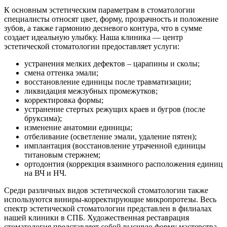
К основным эстетическим параметрам в стоматологии
специалисты относят цвет, форму, прозрачность и положение
зубов, а также гармонию десневого контура, что в сумме
создает идеальную улыбку. Наша клиника — центр
эстетической стоматологии предоставляет услуги:
устранения мелких дефектов – царапины и сколы;
смена оттенка эмали;
восстановление единицы после травматизации;
ликвидация межзубных промежутков;
корректировка формы;
устранение стертых режущих краев и бугров (после
бруксима);
изменение анатомии единицы;
отбеливание (осветление эмали, удаление пятен);
имплантация (восстановление утраченной единицы
титановым стержнем;
ортодонтия (коррекция взаимного расположения единиц
на ВЧ и НЧ.
Среди различных видов эстетической стоматологии также
используются виниры-корректирующие микропротезы. Весь
спектр эстетической стоматологии представлен в филиалах
нашей клиники в СПБ. Художественная реставрация
стоматология представляет собой высшую форму мастерства,