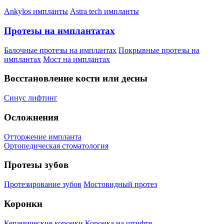
Ankylos импланты
Astra tech импланты
Протезы на имплантатах
Балочные протезы на имплантах
Покрывные протезы на
имплантах
Мост на имплантах
Восстановление кости или десны
Синус лифтинг
Осложнения
Отторжение импланта
Ортопедическая стоматология
Протезы зубов
Протезирование зубов
Мостовидный протез
Коронки
Керамические коронки
Коронка на штифте