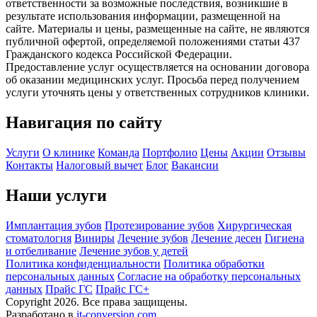
ответственности за возможные последствия, возникшие в
результате использования информации, размещенной на
сайте. Материалы и цены, размещенные на сайте, не являются
публичной офертой, определяемой положениями статьи 437
Гражданского кодекса Российской Федерации.
Предоставление услуг осуществляется на основании договора
об оказании медицинских услуг. Просьба перед получением
услуги уточнять цены у ответственных сотрудников клиники.
Навигация по сайту
Услуги
О клинике
Команда
Портфолио
Цены
Акции
Отзывы
Контакты
Налоговый вычет
Блог
Вакансии
Наши услуги
Имплантация зубов
Протезирование зубов
Хирургическая
стоматология
Виниры
Лечение зубов
Лечение десен
Гигиена
и отбеливание
Лечение зубов у детей
Политика конфиденциальности
Политика обработки
персональных данных
Согласие на обработку персональных
данных
Прайс ГС
Прайс ГС+
Copyright 2026. Все права защищены.
Разработано в
it-conversion.com