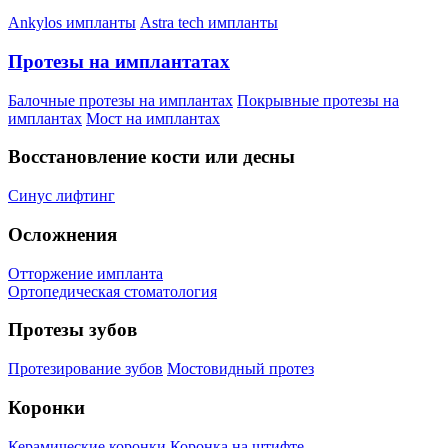
Ankylos импланты
Astra tech импланты
Протезы на имплантатах
Балочные протезы на имплантах
Покрывные протезы на
имплантах
Мост на имплантах
Восстановление кости или десны
Синус лифтинг
Осложнения
Отторжение импланта
Ортопедическая стоматология
Протезы зубов
Протезирование зубов
Мостовидный протез
Коронки
Керамические коронки
Коронка на штифте