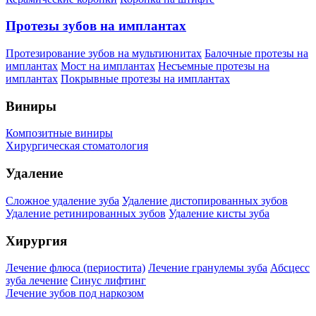
Протезы зубов на имплантах
Протезирование зубов на мультиюнитах
Балочные протезы на
имплантах
Мост на имплантах
Несъемные протезы на
имплантах
Покрывные протезы на имплантах
Виниры
Композитные виниры
Хирургическая стоматология
Удаление
Сложное удаление зуба
Удаление дистопированных зубов
Удаление ретинированных зубов
Удаление кисты зуба
Хирургия
Лечение флюса (периостита)
Лечение гранулемы зуба
Абсцесс
зуба лечение
Синус лифтинг
Лечение зубов под наркозом