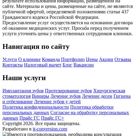
результате использования информации, размещенной на
сайте. Материалы и цены, размещенные на сайте, не являются
публичной офертой, определяемой положениями статьи 437
Гражданского кодекса Российской Федерации.
Предоставление услуг осуществляется на основании договора
об оказании медицинских услуг. Просьба перед получением
услуги уточнять цены у ответственных сотрудников клиники.
Навигация по сайту
Услуги
О клинике
Команда
Портфолио
Цены
Акции
Отзывы
Контакты
Налоговый вычет
Блог
Вакансии
Наши услуги
Имплантация зубов
Протезирование зубов
Хирургическая
стоматология
Виниры
Лечение зубов
Лечение десен
Гигиена
и отбеливание
Лечение зубов у детей
Политика конфиденциальности
Политика обработки
персональных данных
Согласие на обработку персональных
данных
Прайс ГС
Прайс ГС+
Copyright 2026. Все права защищены.
Разработано в
it-conversion.com