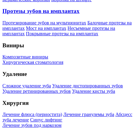
Протезы зубов на имплантах
Протезирование зубов на мультиюнитах
Балочные протезы на
имплантах
Мост на имплантах
Несъемные протезы на
имплантах
Покрывные протезы на имплантах
Виниры
Композитные виниры
Хирургическая стоматология
Удаление
Сложное удаление зуба
Удаление дистопированных зубов
Удаление ретинированных зубов
Удаление кисты зуба
Хирургия
Лечение флюса (периостита)
Лечение гранулемы зуба
Абсцесс
зуба лечение
Синус лифтинг
Лечение зубов под наркозом