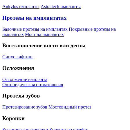
Ankylos импланты
Astra tech импланты
Протезы на имплантатах
Балочные протезы на имплантах
Покрывные протезы на
имплантах
Мост на имплантах
Восстановление кости или десны
Синус лифтинг
Осложнения
Отторжение импланта
Ортопедическая стоматология
Протезы зубов
Протезирование зубов
Мостовидный протез
Коронки
Керамические коронки
Коронка на штифте